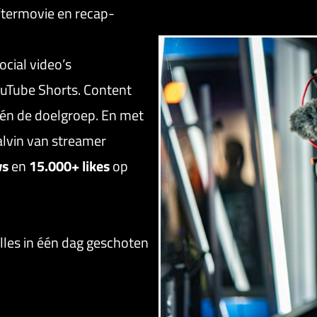
ftermovie en recap-
cial video’s
ouTube Shorts. Content
én de doelgroep. En met
alvin van streamer
ws
en
15.000+ likes
op
alles in één dag geschoten