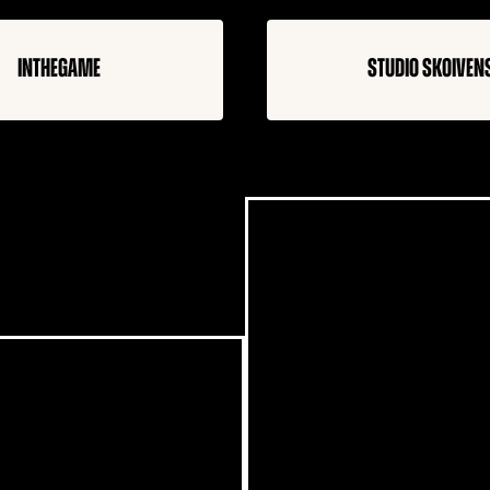
intheGame
Studio Skoiven