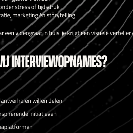
onder stress of tijdsdruk
tie, marketing én storytelling
 een videograaf in huis: je krijgt een visuele vertelle
IJ INTERVIEWOPNAMES?
klantverhalen willen delen
nspirerende initiatieven
iaplatformen