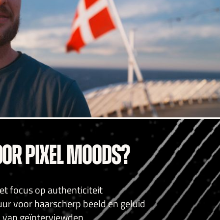
OR PIXEL MOODS?
t focus op authenticiteit
 voor haarscherp beeld en geluid
n van geïnterviewden